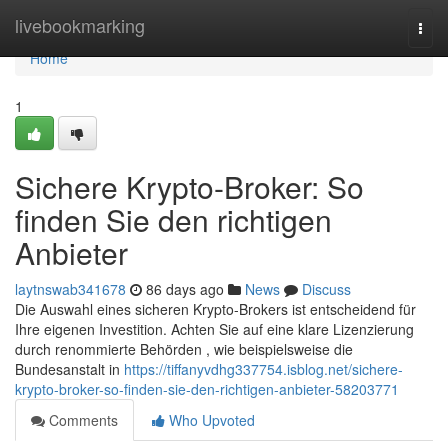
Home
livebookmarking
Togg
navi
Home
1
Sichere Krypto-Broker: So
finden Sie den richtigen
Anbieter
laytnswab341678
86 days ago
News
Discuss
Die Auswahl eines sicheren Krypto-Brokers ist entscheidend für
Ihre eigenen Investition. Achten Sie auf eine klare Lizenzierung
durch renommierte Behörden , wie beispielsweise die
Bundesanstalt in
https://tiffanyvdhg337754.isblog.net/sichere-
krypto-broker-so-finden-sie-den-richtigen-anbieter-58203771
Comments
Who Upvoted