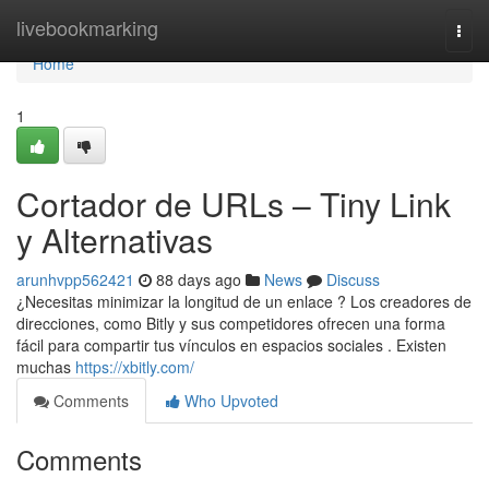
Home
livebookmarking
Togg
navi
Home
1
Cortador de URLs – Tiny Link
y Alternativas
arunhvpp562421
88 days ago
News
Discuss
¿Necesitas minimizar la longitud de un enlace ? Los creadores de
direcciones, como Bitly y sus competidores ofrecen una forma
fácil para compartir tus vínculos en espacios sociales . Existen
muchas
https://xbitly.com/
Comments
Who Upvoted
Comments