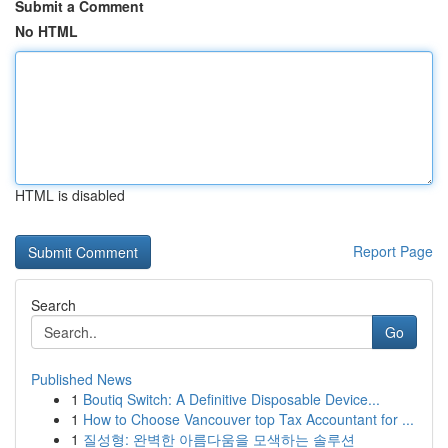
Submit a Comment
No HTML
HTML is disabled
Report Page
Search
Go
Published News
1
Boutiq Switch: A Definitive Disposable Device...
1
How to Choose Vancouver top Tax Accountant for ...
1
질성형: 완벽한 아름다움을 모색하는 솔루션