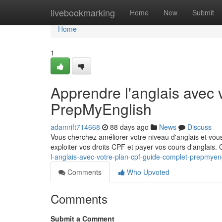
Home
livebookmarking
Home
New
Submit
Home
1
Apprendre l'anglais avec 
PrepMyEnglish
adamrift714668
88 days ago
News
Discuss
Vous cherchez améliorer votre niveau d'anglais et v
exploiter vos droits CPF et payer vos cours d'angla
l-anglais-avec-votre-plan-cpf-guide-complet-prepmyen
Comments
Who Upvoted
Comments
Submit a Comment