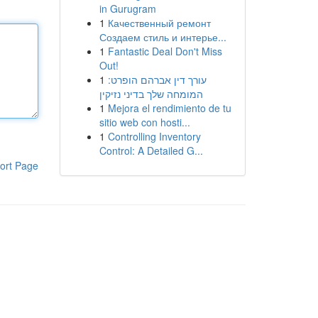
in Gurugram
1
Качественный ремонт
Создаем стиль и интерье...
1
Fantastic Deal Don't Miss
Out!
1
עורך דין אברהם הופרט:
המומחה שלך בדיני נזיקין
1
Mejora el rendimiento de tu
sitio web con hosti...
1
Controlling Inventory
Control: A Detailed G...
ort Page