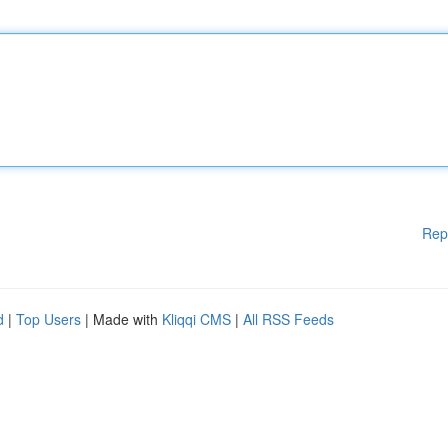
Rep
d
|
Top Users
| Made with
Kliqqi CMS
|
All RSS Feeds