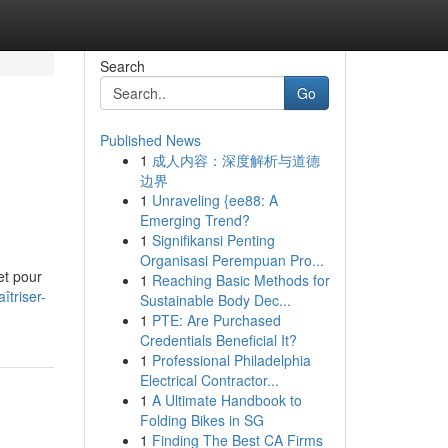
Search
Go
Published News
1
成人内容：深度解析与道德
边界
1
Unraveling {ee88: A
Emerging Trend?
1
Signifikansi Penting
Organisasi Perempuan Pro...
et pour
1
Reaching Basic Methods for
triser-
Sustainable Body Dec...
1
PTE: Are Purchased
Credentials Beneficial It?
1
Professional Philadelphia
Electrical Contractor...
1
A Ultimate Handbook to
Folding Bikes in SG
1
Finding The Best CA Firms