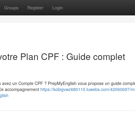
Groups
Register
Login
votre Plan CPF : Guide complet
ous avez un Compte CPF ? PrepMyEnglish vous propose un guide compl
is. Ce accompagnement
https://kobigvwz680110.luwebs.com/42060697/maî
glish