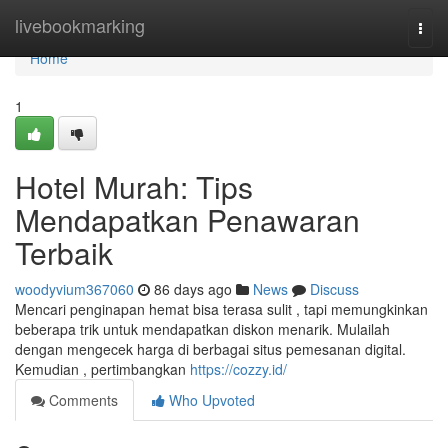
Home
livebookmarking
Togg
navi
Home
1
Hotel Murah: Tips
Mendapatkan Penawaran
Terbaik
woodyvium367060
86 days ago
News
Discuss
Mencari penginapan hemat bisa terasa sulit , tapi memungkinkan
beberapa trik untuk mendapatkan diskon menarik. Mulailah
dengan mengecek harga di berbagai situs pemesanan digital.
Kemudian , pertimbangkan
https://cozzy.id/
Comments
Who Upvoted