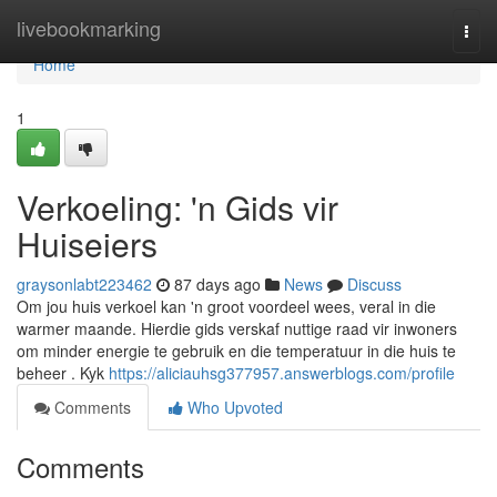
Home
livebookmarking
Togg
navi
Home
1
Verkoeling: 'n Gids vir
Huiseiers
graysonlabt223462
87 days ago
News
Discuss
Om jou huis verkoel kan 'n groot voordeel wees, veral in die
warmer maande. Hierdie gids verskaf nuttige raad vir inwoners
om minder energie te gebruik en die temperatuur in die huis te
beheer . Kyk
https://aliciauhsg377957.answerblogs.com/profile
Comments
Who Upvoted
Comments