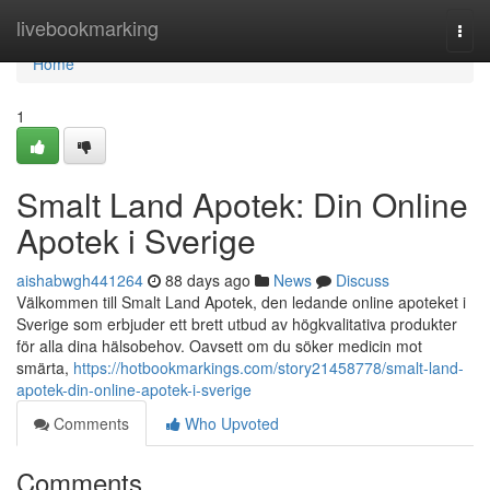
Home
livebookmarking
Togg
navi
Home
1
Smalt Land Apotek: Din Online
Apotek i Sverige
aishabwgh441264
88 days ago
News
Discuss
Välkommen till Smalt Land Apotek, den ledande online apoteket i
Sverige som erbjuder ett brett utbud av högkvalitativa produkter
för alla dina hälsobehov. Oavsett om du söker medicin mot
smärta,
https://hotbookmarkings.com/story21458778/smalt-land-
apotek-din-online-apotek-i-sverige
Comments
Who Upvoted
Comments