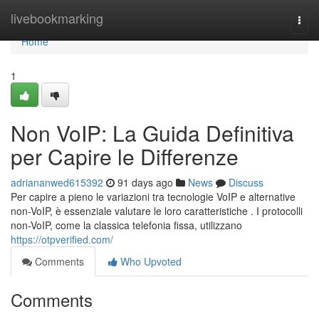
Home
livebookmarking
Togg
navi
Home
1
Non VoIP: La Guida Definitiva
per Capire le Differenze
adriananwed615392
91 days ago
News
Discuss
Per capire a pieno le variazioni tra tecnologie VoIP e alternative
non-VoIP, è essenziale valutare le loro caratteristiche . I protocolli
non-VoIP, come la classica telefonia fissa, utilizzano
https://otpverified.com/
Comments
Who Upvoted
Comments