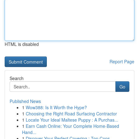
HTML is disabled
Report Page
Search
Go
Published News
1
Wow388: Is It Worth the Hype?
1
Choosing the Right Road Surfacing Contractor
1
Locate Your Ideal Maltese Puppy : A Purchas...
1
Earn Cash Online: Your Complete Home-Based
Hand...
1
Discover Your Perfect Covering : Top Cons...