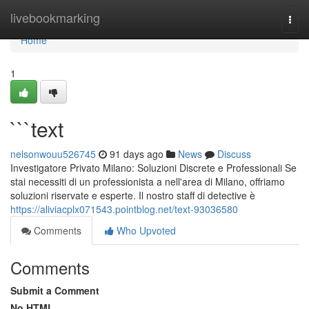
Home
livebookmarking
Togg
navi
Home
1
```text
nelsonwouu526745
91 days ago
News
Discuss
Investigatore Privato Milano: Soluzioni Discrete e Professionali Se
stai necessiti di un professionista a nell'area di Milano, offriamo
soluzioni riservate e esperte. Il nostro staff di detective è
https://aliviacplx071543.pointblog.net/text-93036580
Comments
Who Upvoted
Comments
Submit a Comment
No HTML