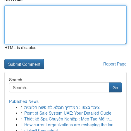
HTML is disabled
Report Page
Search
Go
Published News
1
צימר בצפון: המדריך המלא לחופשה חלומית
1
Point of Sale System UAE: Your Detailed Guide
1
Thiết kế Spa Chuyên Nghiệp : Mẹo Tạo Môi tr...
1
How current organizations are reshaping the lan...
1
njplay88 copyright