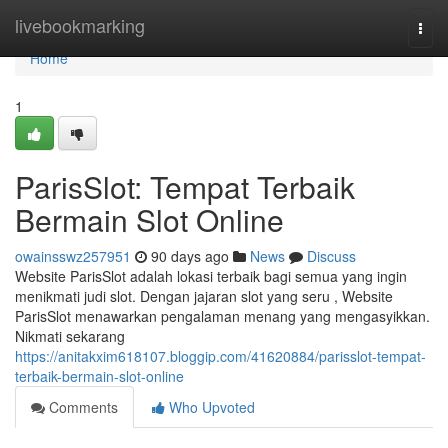
Home
livebookmarking
Togg
navi
Home
1
ParisSlot: Tempat Terbaik
Bermain Slot Online
owainsswz257951
90 days ago
News
Discuss
Website ParisSlot adalah lokasi terbaik bagi semua yang ingin
menikmati judi slot. Dengan jajaran slot yang seru , Website
ParisSlot menawarkan pengalaman menang yang mengasyikkan.
Nikmati sekarang
https://anitakxim618107.bloggip.com/41620884/parisslot-tempat-
terbaik-bermain-slot-online
Comments
Who Upvoted