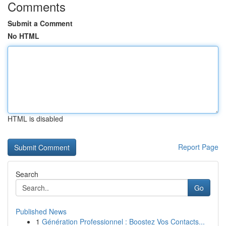
Comments
Submit a Comment
No HTML
HTML is disabled
Report Page
Search
Go
Published News
1
Génération Professionnel : Boostez Vos Contacts...