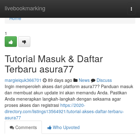
Home
livebookmarking
Togg
navi
Home
1
Tutorial Masuk & Daftar
Terbaru asura77
margieiquk366701
89 days ago
News
Discuss
Ingin memperoleh akses dari platform asura77? Panduan masuk
dan membuat akun update ini akan memandu Anda. Pastikan
Anda menerapkan langkah-langkah dengan seksama agar
proses akses dan registrasi
https://2020-
directory.com/listings13564921/tutorial-akses-daftar-terbaru-
asura77
Comments
Who Upvoted