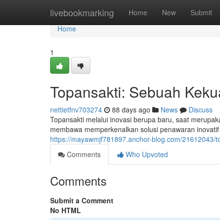
Home
livebookmarking
Home
New
Submit
Home
1
Topansakti: Sebuah Keku
nettietfnv703274
88 days ago
News
Discuss
Topansakti melalui inovasi berupa baru, saat merupaka
membawa memperkenalkan solusi penawaran inovatif
https://mayawmjf781897.anchor-blog.com/21612043/to
Comments
Who Upvoted
Comments
Submit a Comment
No HTML