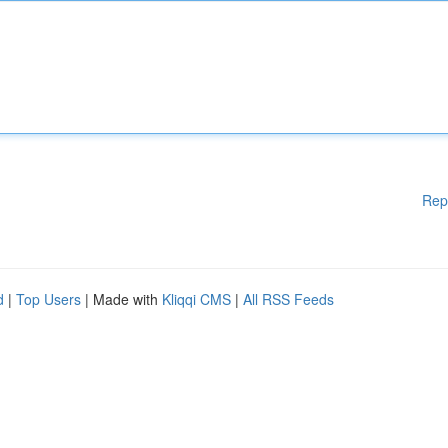
Rep
d
|
Top Users
| Made with
Kliqqi CMS
|
All RSS Feeds