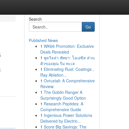
Search
Go
Published News
1
WK66 Promotion: Exclusive
s
Deals Revealed
1
พูลวิลล่า พัทยา: โอเอซิส ส่วน
ตัวของคุณ ริม ทะเล
1
Eliminating Rust: Coatings ,
t
Ray Ablation...
1
Ovruxtali: A Comprehensive
Review
1
The Goblin Ranger A
Surprisingly Good Option
1
Research Peptides: A
Comprehensive Guide
1
Ingenious Power Solutions
Delivered by Electric...
1
Score Big Savings: The