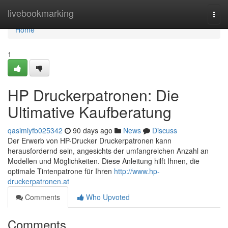
Home
livebookmarking
Togg
navi
Home
1
HP Druckerpatronen: Die
Ultimative Kaufberatung
qasimiyfb025342
90 days ago
News
Discuss
Der Erwerb von HP-Drucker Druckerpatronen kann
herausfordernd sein, angesichts der umfangreichen Anzahl an
Modellen und Möglichkeiten. Diese Anleitung hilft Ihnen, die
optimale Tintenpatrone für Ihren
http://www.hp-
druckerpatronen.at
Comments
Who Upvoted
Comments