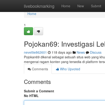
Home
livebookmarking
Home
New
Submit
Home
1
Pojokan69: Investigasi L
nevettie862601
118 days ago
News
Discuss
Pojokan69 dikenal sebagai sebuah situs web yang khus
mengenai ragam konten yang tersedia di platform ters
Comments
Who Upvoted
Comments
Submit a Comment
No HTML