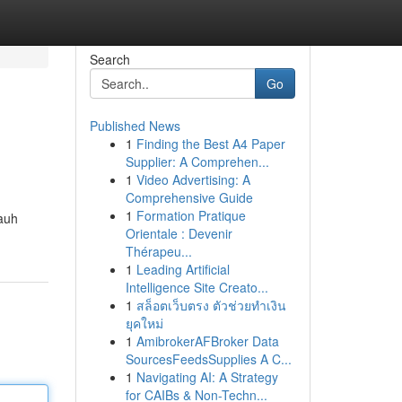
Search
Go
Published News
1
Finding the Best A4 Paper
Supplier: A Comprehen...
1
Video Advertising: A
Comprehensive Guide
1
Formation Pratique
jauh
Orientale : Devenir
Thérapeu...
1
Leading Artificial
Intelligence Site Creato...
1
สล็อตเว็บตรง ตัวช่วยทำเงิน
ยุคใหม่
1
AmibrokerAFBroker Data
SourcesFeedsSupplies A C...
1
Navigating AI: A Strategy
for CAIBs & Non-Techn...