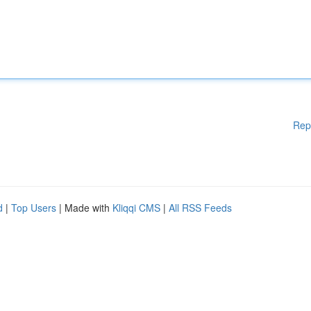
Rep
d
|
Top Users
| Made with
Kliqqi CMS
|
All RSS Feeds