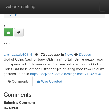
Home
livebookmarking
Togg
navi
Home
1
```
alyshaawwb608141
172 days ago
News
Discuss
God of Coins Casino: Jouw Gids naar Fortuin Ben je gezakt voor
een spannende reis naar de wereld van online wedden? God of
Coins Casino levert een uitzonderlijke ervaring voor zowel nieuwe
gokkers. In deze
https://idajzbq598328.ezblogz.com/71645794/
Comments
Who Upvoted
Comments
Submit a Comment
No HTML