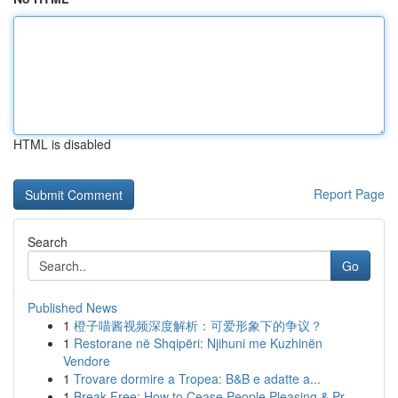
HTML is disabled
Report Page
Search
Go
Published News
1
橙子喵酱视频深度解析：可爱形象下的争议？
1
Restorane në Shqipëri: Njihuni me Kuzhinën
Vendore
1
Trovare dormire a Tropea: B&B e adatte a...
1
Break Free: How to Cease People Pleasing & Pr...