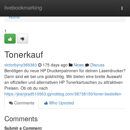
Home
livebookmarking
Togg
navi
Home
1
Tonerkauf
victorbyny389383
175 days ago
News
Discuss
Benötigen du neue HP Druckerpatronen für deinen Laserdrucker?
Dann sind wir bei uns goldrichtig. Wir bieten eine breite Auswahl
an offiziellen und alternativen HP Tonerkartuschen zu attraktiven
Preisen. Ob ob du nach
https://jeanjxad510563.gynoblog.com/38738150/toner-bestellen
Comments
Who Upvoted
Comments
Submit a Comment