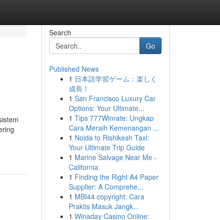
Search
Go
Published News
1
日本語学習ゲーム：楽しく
成長！
1
San Francisco Luxury Car
Options: Your Ultimate...
1
Tips 777Winrate: Ungkap
sistem
Cara Meraih Kemenangan ...
ering
1
Noida to Rishikesh Taxi:
Your Ultimate Trip Guide
1
Marine Salvage Near Me -
California
1
Finding the Right A4 Paper
Supplier: A Comprehe...
1
MBI44 copyright: Cara
Praktis Masuk Jangk...
1
Winaday Casino Online: