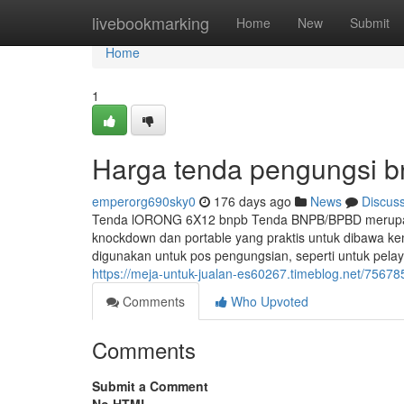
Home
livebookmarking
Home
New
Submit
Home
1
Harga tenda pengungsi 
emperorg690sky0
176 days ago
News
Discus
Tenda lORONG 6X12 bnpb Tenda BNPB/BPBD merupakan
knockdown dan portable yang praktis untuk dibawa k
digunakan untuk pos pengungsian, seperti untuk pel
https://meja-untuk-jualan-es60267.timeblog.net/756
Comments
Who Upvoted
Comments
Submit a Comment