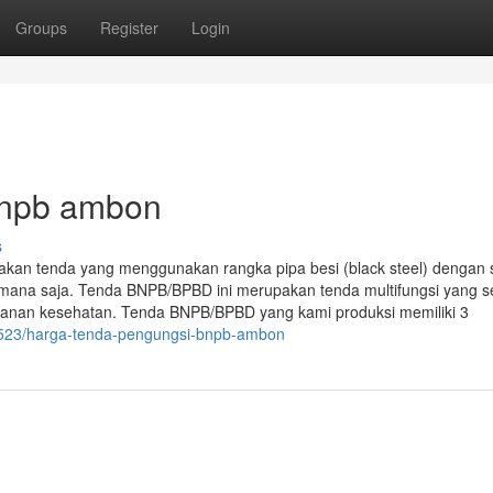
Groups
Register
Login
bnpb ambon
s
 tenda yang menggunakan rangka pipa besi (black steel) dengan 
emana saja. Tenda BNPB/BPBD ini merupakan tenda multifungsi yang s
ayanan kesehatan. Tenda BNPB/BPBD yang kami produksi memiliki 3
78523/harga-tenda-pengungsi-bnpb-ambon