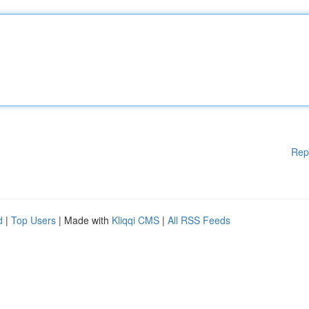
Rep
d
|
Top Users
| Made with
Kliqqi CMS
|
All RSS Feeds