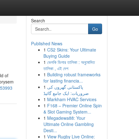
Search
Go
Published News
1
CS2 Skins: Your Ultimate
Buying Guide
1
ভেলকি ডিলার তালিকা : অনুমোদিত
তালিকা , এই দেশ
1
Building robust frameworks
ld of
for lasting financia...
iorysem
1
پاکستانی گھروں کی
8953993
ضروریات: ایک جامع گائیڈ
1
Markham HVAC Services
1
F168 – Premier Online Spin
& Slot Gaming System...
1
Megadewa88: Your
Ultimate Online Gambling
Desti...
1
View Rugby Live Online: