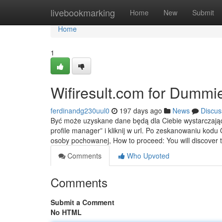
Home
livebookmarking
Home
New
Submit
Home
1
Wifiresult.com for Dummi
ferdinandg230uul0
197 days ago
News
Discus
Być może uzyskane dane będą dla Ciebie wystarczające
profile manager” i kliknij w url. Po zeskanowaniu ko
osoby pochowanej, How to proceed: You will discover t
Comments
Who Upvoted
Comments
Submit a Comment
No HTML