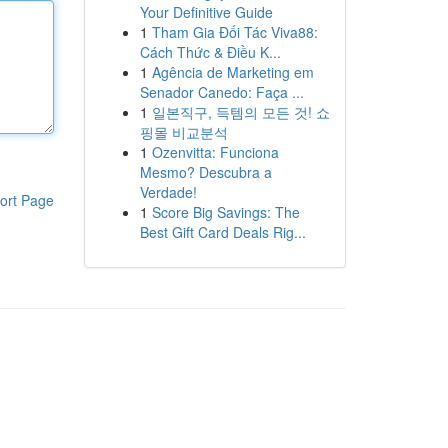
Your Definitive Guide
1
Tham Gia Đối Tác Viva88:
Cách Thức & Điều K...
1
Agência de Marketing em
Senador Canedo: Faça ...
1
일본직구, 득템의 모든 것! 쇼
핑몰 비교분석
1
Ozenvitta: Funciona
Mesmo? Descubra a
Verdade!
ort Page
1
Score Big Savings: The
Best Gift Card Deals Rig...