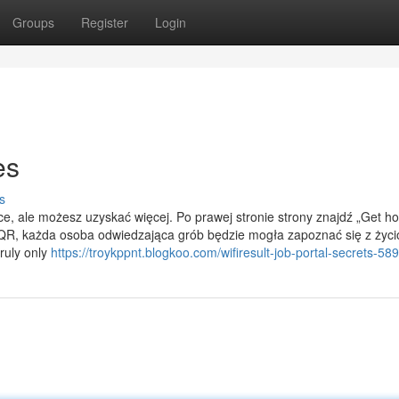
Groups
Register
Login
es
s
, ale możesz uzyskać więcej. Po prawej stronie strony znajdź „Get ho
du QR, każda osoba odwiedzająca grób będzie mogła zapoznać się z życ
ruly only
https://troykppnt.blogkoo.com/wifiresult-job-portal-secrets-5