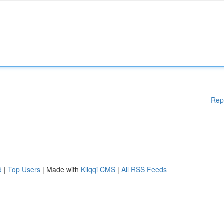
Rep
d
|
Top Users
| Made with
Kliqqi CMS
|
All RSS Feeds