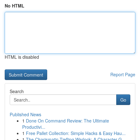
No HTML
HTML is disabled
Report Page
Search
Go
Published News
1
Done On Command Review: The Ultimate
Productivi...
1
Free Pallet Collection: Simple Hacks & Easy Hau...
1
The Charismatic Tiefling Warlock: A Character G...