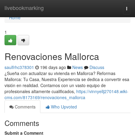
Home
livebookmarking
Togg
navi
Home
1
Renovaciones Mallorca
saulfrhc378301
196 days ago
News
Discuss
¿Sueña con actualizar su vivienda en Mallorca? Reformas
Mallorca: Tu Casa, Nuestra Experiencia se dedica a convertir esa
visión en realidad. Contamos con un vasto equipo de
profesionales altamente cualificados,
https://vinnyellj270148.wiki-
cms.com/8173169/renovaciones_mallorca
Comments
Who Upvoted
Comments
Submit a Comment