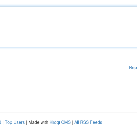
Rep
d
|
Top Users
| Made with
Kliqqi CMS
|
All RSS Feeds