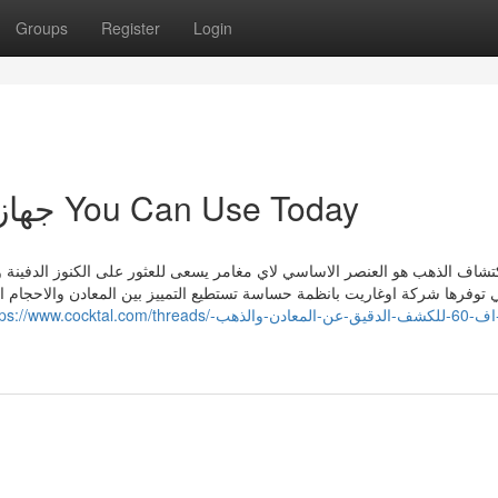
Groups
Register
Login
5 Tips about جهاز كشف الذهب You Can Use Today
تشاف الذهب هو العنصر الاساسي لاي مغامر يسعى للعثور على الكنوز الدفينة و
ي توفرها شركة اوغاريت بانظمة حساسة تستطيع التمييز بين المعادن والاحجام
//www.cocktal.com/threads/جهاز-ام-اف-60-للكشف-الدقيق-عن-المعادن-والذهب-