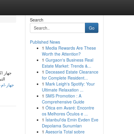
Search
Go
Published News
1
Media Rewards Are These
Worth the Attention?
1
Gurgaon's Business Real
Estate Market: Trends &...
1
Deceased Estate Clearance
جهاز اك
for Complete Resident...
الت
1
Mark Leigh's Spotify: Your
Ultimate Relaxation ...
1
SMS Promotion : A
Comprehensive Guide
1
Ótica em Avaré: Encontre
os Melhores Óculos e ...
1
İstanbul'da Emin Evden Eve
Depolama Sunumları
1
Asesoría Total sobre