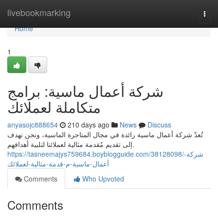
Home
livebookmarking
Togg
navi
Home
1
شركة أعمال ماسية: برامج
متكاملة لعملائك
anyasojc888654
210 days ago
News
Discuss
تُعدّ شركة أعمال ماسية رائدة في مجال المتاجرة الماسية، ونحن نهدف
إلى تقديم مُقدمة مثالية لعملائنا لتلبية أهدافهم.
https://tasneemajys759684.boyblogguide.com/38128098/شركة-
أعمال-ماسية-م-قدمة-مثالية-لعملائك
Comments
Who Upvoted
Comments