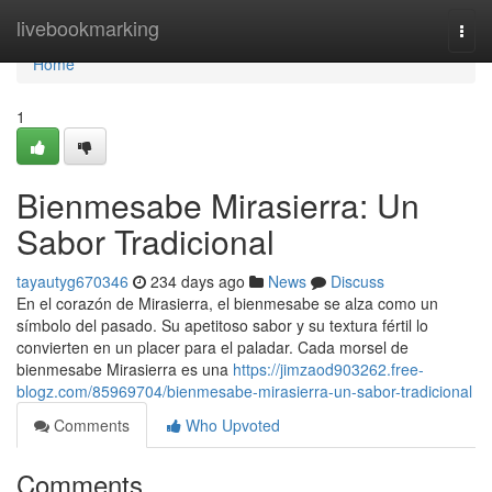
Home
livebookmarking
Togg
navi
Home
1
Bienmesabe Mirasierra: Un
Sabor Tradicional
tayautyg670346
234 days ago
News
Discuss
En el corazón de Mirasierra, el bienmesabe se alza como un
símbolo del pasado. Su apetitoso sabor y su textura fértil lo
convierten en un placer para el paladar. Cada morsel de
bienmesabe Mirasierra es una
https://jimzaod903262.free-
blogz.com/85969704/bienmesabe-mirasierra-un-sabor-tradicional
Comments
Who Upvoted
Comments