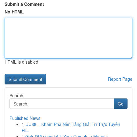
Submit a Comment
No HTML
HTML is disabled
Report Page
Search
Go
Published News
1
UU88 – Khám Phá Nền Tảng Giải Trí Trực Tuyến
Hi...
1
Gold365 copyright: Your Complete Manual