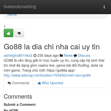
Home
livebookmarking
Togg
navi
Home
1
Go88 la dia chi nha cai uy tin
ashleigha851hko2
235 days ago
News
Discuss
GO88 là nền tảng giải trí trực tuyến uy tín, cung cấp hệ sinh thái
trò chơi đa dạng gồm casino live, game bài đổi thưởng, slots và
mini game. Trang chủ mới: https://go88a.app/
http://www.askmap.net/location/7634563/viet-nam/go88
Comments
Who Upvoted
Comments
Submit a Comment
No HTML