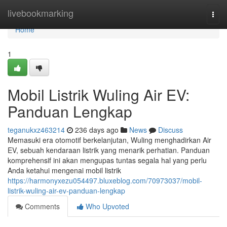
Home
livebookmarking
Togg
navi
Home
1
Mobil Listrik Wuling Air EV:
Panduan Lengkap
teganukxz463214
236 days ago
News
Discuss
Memasuki era otomotif berkelanjutan, Wuling menghadirkan Air
EV, sebuah kendaraan listrik yang menarik perhatian. Panduan
komprehensif ini akan mengupas tuntas segala hal yang perlu
Anda ketahui mengenai mobil listrik
https://harmonyxezu054497.bluxeblog.com/70973037/mobil-
listrik-wuling-air-ev-panduan-lengkap
Comments
Who Upvoted