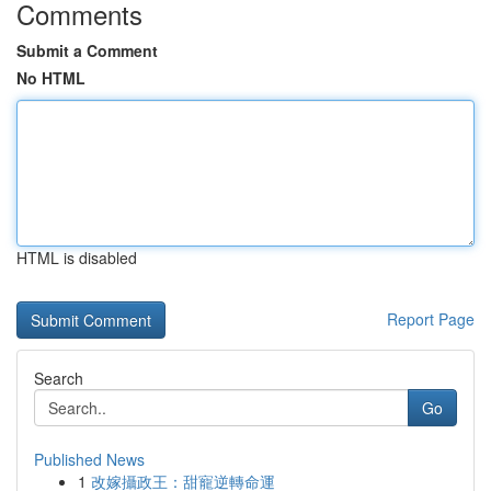
Comments
Submit a Comment
No HTML
HTML is disabled
Report Page
Search
Go
Published News
1
改嫁攝政王：甜寵逆轉命運