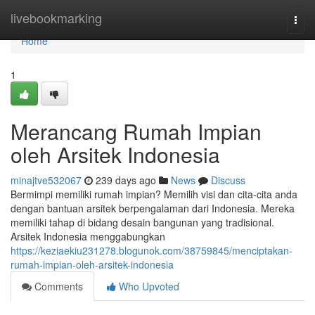
Home
livebookmarking
Togg
navi
Home
1
Merancang Rumah Impian
oleh Arsitek Indonesia
minajtve532067
239 days ago
News
Discuss
Bermimpi memiliki rumah impian? Memilih visi dan cita-cita anda
dengan bantuan arsitek berpengalaman dari Indonesia. Mereka
memiliki tahap di bidang desain bangunan yang tradisional.
Arsitek Indonesia menggabungkan
https://keziaekiu231278.blogunok.com/38759845/menciptakan-
rumah-impian-oleh-arsitek-indonesia
Comments
Who Upvoted