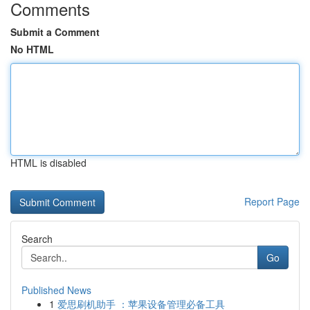
Comments
Submit a Comment
No HTML
HTML is disabled
Report Page
Search
Go
Published News
1
爱思刷机助手 ：苹果设备管理必备工具