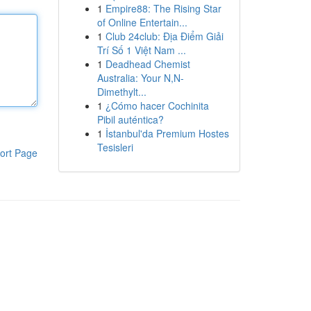
1
Empire88: The Rising Star
of Online Entertain...
1
Club 24club: Địa Điểm Giải
Trí Số 1 Việt Nam ...
1
Deadhead Chemist
Australia: Your N,N-
Dimethylt...
1
¿Cómo hacer Cochinita
Pibil auténtica?
1
İstanbul'da Premium Hostes
Tesisleri
ort Page