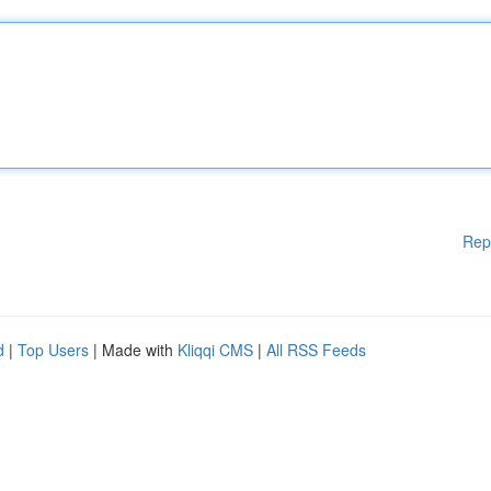
Rep
d
|
Top Users
| Made with
Kliqqi CMS
|
All RSS Feeds