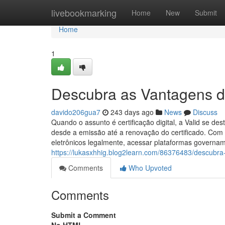
Home
livebookmarking
Home
New
Submit
Home
1
Descubra as Vantagens do 
davido206gua7
243 days ago
News
Discuss
Quando o assunto é certificação digital, a Valid se de
desde a emissão até a renovação do certificado. Com 
eletrônicos legalmente, acessar plataformas govername
https://lukasxhhig.blog2learn.com/86376483/descubra-a
Comments
Who Upvoted
Comments
Submit a Comment