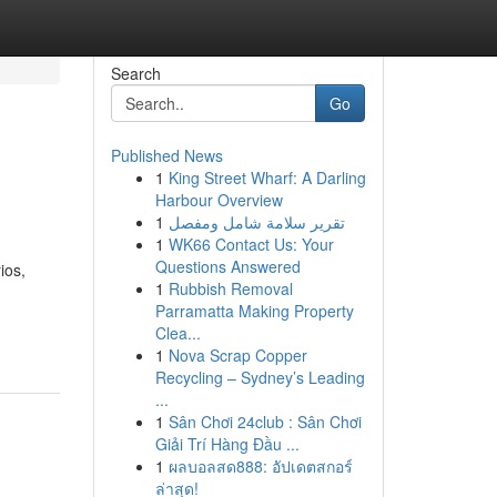
Search
Go
Published News
1
King Street Wharf: A Darling
Harbour Overview
1
تقرير سلامة شامل ومفصل
1
WK66 Contact Us: Your
Questions Answered
ios,
1
Rubbish Removal
Parramatta Making Property
Clea...
1
Nova Scrap Copper
Recycling – Sydney’s Leading
...
1
Sân Chơi 24club : Sân Chơi
Giải Trí Hàng Đầu ...
1
ผลบอลสด888: อัปเดตสกอร์
ล่าสุด!