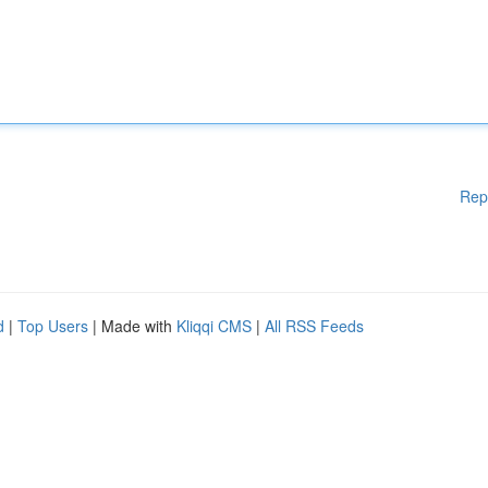
Rep
d
|
Top Users
| Made with
Kliqqi CMS
|
All RSS Feeds