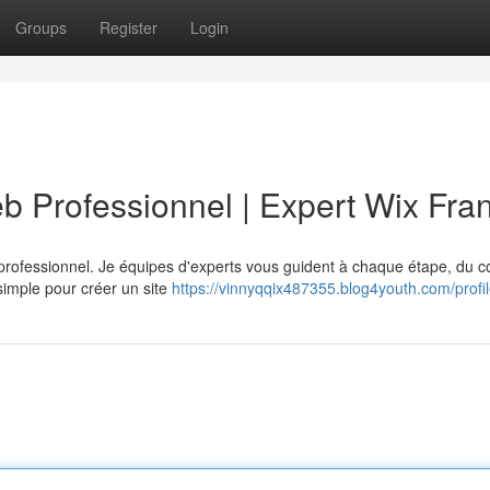
Groups
Register
Login
b Professionnel | Expert Wix Fra
 professionnel. Je équipes d'experts vous guident à chaque étape, du c
imple pour créer un site
https://vinnyqqix487355.blog4youth.com/profi