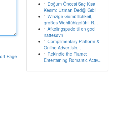
1
Doğum Öncesi Saç Kısa
Kesim: Uzman Dediği Gibi!
1
Winzige Gemütlichkeit,
großes Wohlfühlgefühl: R...
1
Afkølingspude til en god
nattesøvn
1
Complimentary Platform &
Online Advertisin...
1
Rekindle the Flame:
ort Page
Entertaining Romantic Activ...