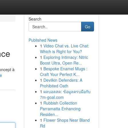
Search
Go
Published News
1
Video Chat vs. Live Chat:
nce
Which is Right for You?
1
Exploring Intimacy: Nitric
Boost Ultra, Open Re...
1
Bespoke Enamel Mugs :
oncept à
Craft Your Perfect K...
le
1
Devilkin Defenders: A
Prohibited Oath
1
ผลบอลสด: ข้อมูลครบมือกับ
7m-goal.com
1
Rubbish Collection
Parramatta Enhancing
Residen...
1
Flower Shops Near Bland
Rd