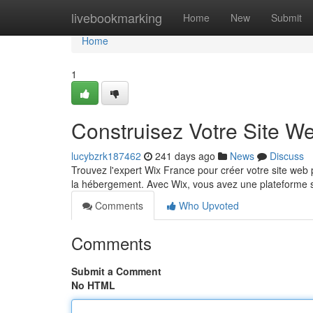
Home
livebookmarking
Home
New
Submit
Home
1
Construisez Votre Site We
lucybzrk187462
241 days ago
News
Discuss
Trouvez l'expert Wix France pour créer votre site web
la hébergement. Avec Wix, vous avez une plateforme s
Comments
Who Upvoted
Comments
Submit a Comment
No HTML