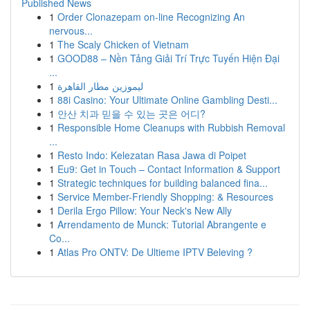
Published News
1
Order Clonazepam on-line Recognizing An
nervous...
1
The Scaly Chicken of Vietnam
1
GOOD88 – Nền Tảng Giải Trí Trực Tuyến Hiện Đại
...
1
ليموزين مطار القاهرة
1
88i Casino: Your Ultimate Online Gambling Desti...
1
안산 치과 믿을 수 있는 곳은 어디?
1
Responsible Home Cleanups with Rubbish Removal
...
1
Resto Indo: Kelezatan Rasa Jawa di Poipet
1
Eu9: Get in Touch – Contact Information & Support
1
Strategic techniques for building balanced fina...
1
Service Member-Friendly Shopping: & Resources
1
Derila Ergo Pillow: Your Neck's New Ally
1
Arrendamento de Munck: Tutorial Abrangente e
Co...
1
Atlas Pro ONTV: De Ultieme IPTV Beleving ?