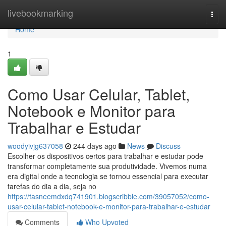
Home
livebookmarking
Togg
navi
Home
1
Como Usar Celular, Tablet,
Notebook e Monitor para
Trabalhar e Estudar
woodyivjg637058
244 days ago
News
Discuss
Escolher os dispositivos certos para trabalhar e estudar pode
transformar completamente sua produtividade. Vivemos numa
era digital onde a tecnologia se tornou essencial para executar
tarefas do dia a dia, seja no
https://tasneemdxdq741901.blogscribble.com/39057052/como-
usar-celular-tablet-notebook-e-monitor-para-trabalhar-e-estudar
Comments
Who Upvoted