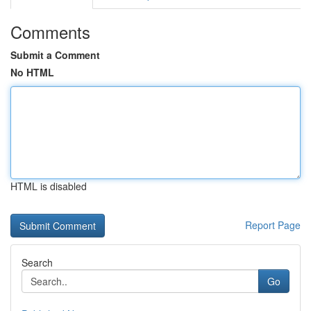
Comments
Submit a Comment
No HTML
HTML is disabled
Report Page
Search
Go