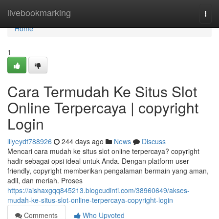
Home
livebookmarking
Togg
navi
Home
1
Cara Termudah Ke Situs Slot
Online Terpercaya | copyright
Login
lilyeydt788926
244 days ago
News
Discuss
Mencari cara mudah ke situs slot online terpercaya? copyright
hadir sebagai opsi ideal untuk Anda. Dengan platform user
friendly, copyright memberikan pengalaman bermain yang aman,
adil, dan meriah. Proses
https://aishaxgqq845213.blogcudinti.com/38960649/akses-
mudah-ke-situs-slot-online-terpercaya-copyright-login
Comments
Who Upvoted