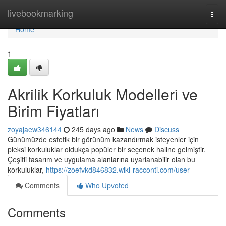
Home
livebookmarking
Togg
navi
Home
1
Akrilik Korkuluk Modelleri ve
Birim Fiyatları
zoyajaew346144
245 days ago
News
Discuss
Günümüzde estetik bir görünüm kazandırmak isteyenler için
pleksi korkuluklar oldukça popüler bir seçenek haline gelmiştir.
Çeşitli tasarım ve uygulama alanlarına uyarlanabilir olan bu
korkuluklar,
https://zoefvkd846832.wiki-racconti.com/user
Comments
Who Upvoted
Comments