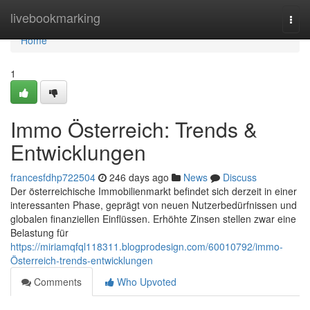
Home
livebookmarking
Togg
navi
Home
1
Immo Österreich: Trends &
Entwicklungen
francesfdhp722504
246 days ago
News
Discuss
Der österreichische Immobilienmarkt befindet sich derzeit in einer
interessanten Phase, geprägt von neuen Nutzerbedürfnissen und
globalen finanziellen Einflüssen. Erhöhte Zinsen stellen zwar eine
Belastung für
https://miriamqfql118311.blogprodesign.com/60010792/immo-
Österreich-trends-entwicklungen
Comments
Who Upvoted