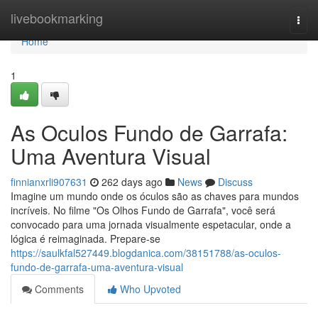
Home
livebookmarking
Togg
navi
Home
1
As Oculos Fundo de Garrafa:
Uma Aventura Visual
finnianxrli907631
262 days ago
News
Discuss
Imagine um mundo onde os óculos são as chaves para mundos
incríveis. No filme "Os Olhos Fundo de Garrafa", você será
convocado para uma jornada visualmente espetacular, onde a
lógica é reimaginada. Prepare-se
https://saulkfal527449.blogdanica.com/38151788/as-oculos-
fundo-de-garrafa-uma-aventura-visual
Comments
Who Upvoted