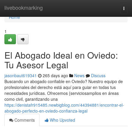
Home
livebookmarking
Togg
navi
Home
1
El Abogado Ideal en Oviedo:
Tu Asesor Legal
jasonbaut619341
265 days ago
News
Discuss
Buscando un abogado confiable en Oviedo? Nuestro equipo de
profesionales del derecho está aquí para guiar en todas tus
necesidades jurídicas. Ofrecemos {serviciosamplios en áreas
como civil, garantizando una
https://denistafr915485.newbigblog.com/44394881/encontrar-el-
abogado-perfecto-en-oviedo-confianza-legal
Comments
Who Upvoted