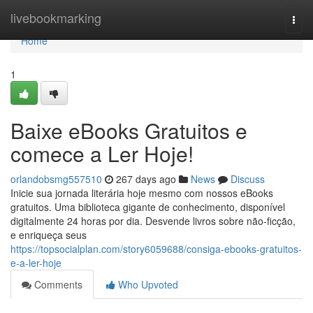
Home
livebookmarking
Togg
navi
Home
1
Baixe eBooks Gratuitos e
comece a Ler Hoje!
orlandobsmg557510
267 days ago
News
Discuss
Inicie sua jornada literária hoje mesmo com nossos eBooks
gratuitos. Uma biblioteca gigante de conhecimento, disponível
digitalmente 24 horas por dia. Desvende livros sobre não-ficção,
e enriqueça seus
https://topsocialplan.com/story6059688/consiga-ebooks-gratuitos-
e-a-ler-hoje
Comments
Who Upvoted