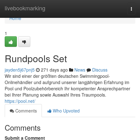
Home
livebookmarking
Togg
navi
Home
1
Rundpools Set
jayden5j67pnj5
271 days ago
News
Discuss
Wir sind einer der größten deutschen Swimmingpool-
Onlinehändler und aufgrund unserer langjährigen Erfahrung im
Pool und Poolzubehörbereich Ihr kompetenter Ansprechpartner
bei Ihrer Planung sowie Auswahl Ihres Traumpools.
https://pool.net/
Comments
Who Upvoted
Comments
Submit a Comment