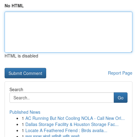
No HTML
HTML is disabled
Report Page
Search
Go
Published News
1
AC Running But Not Cooling NOLA - Call New Orl...
1
Dallas Storage Facility & Houston Storage Fac...
1
Locate A Feathered Friend : Birds availa...
1
मधुर मटका संपूर्ण माहिती आणि रहस्ये