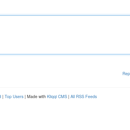
Rep
d
|
Top Users
| Made with
Kliqqi CMS
|
All RSS Feeds