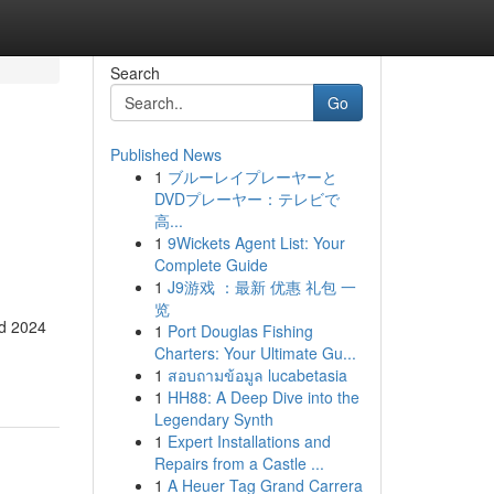
Search
Go
Published News
1
ブルーレイプレーヤーと
DVDプレーヤー：テレビで
高...
1
9Wickets Agent List: Your
Complete Guide
1
J9游戏 ：最新 优惠 礼包 一
览
sd 2024
1
Port Douglas Fishing
Charters: Your Ultimate Gu...
1
สอบถามข้อมูล lucabetasia
1
HH88: A Deep Dive into the
Legendary Synth
1
Expert Installations and
Repairs from a Castle ...
1
A Heuer Tag Grand Carrera