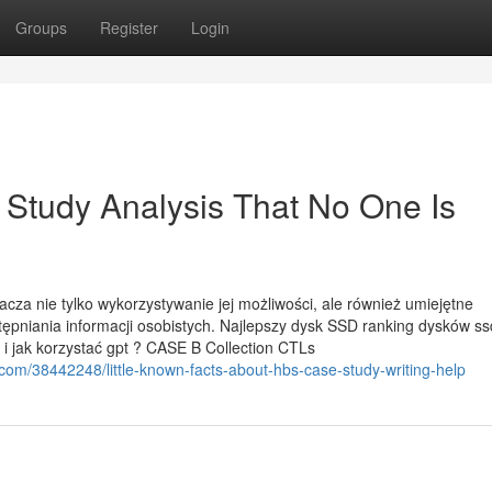
Groups
Register
Login
 Study Analysis That No One Is
acza nie tylko wykorzystywanie jej możliwości, ale również umiejętne
ępniania informacji osobistych. Najlepszy dysk SSD ranking dysków s
 i jak korzystać gpt ? CASE B Collection CTLs
om/38442248/little-known-facts-about-hbs-case-study-writing-help