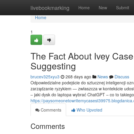
Home
livebookmarking
Home
New
Submit
Home
1
The Fact About Ivey Case
Suggesting
brucev325xyu3
268 days ago
News
Discuss
Odpowiedzialne podejście do sztucznej inteligencji ozn
zarządzanie ryzykiem — zwłaszcza w kontekście udost
– jaki dysk do laptopa wybrać ChatGPT – co to takiego
https://paysomeonetowritemycasest39975.blogdanica.c
Comments
Who Upvoted
Comments