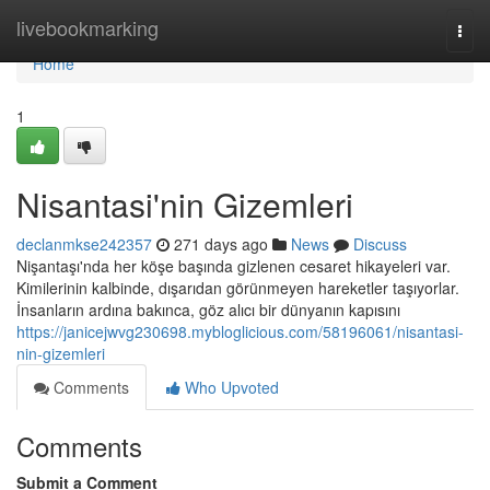
Home
livebookmarking
Togg
navi
Home
1
Nisantasi'nin Gizemleri
declanmkse242357
271 days ago
News
Discuss
Nişantaşı'nda her köşe başında gizlenen cesaret hikayeleri var.
Kimilerinin kalbinde, dışarıdan görünmeyen hareketler taşıyorlar.
İnsanların ardına bakınca, göz alıcı bir dünyanın kapısını
https://janicejwvg230698.mybloglicious.com/58196061/nisantasi-
nin-gizemleri
Comments
Who Upvoted
Comments
Submit a Comment