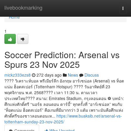
Home
livebookmarking
Togg
navi
Home
1
Soccer Prediction: Arsenal vs
Spurs 23 Nov 2025
mickz333ezs8
272 days ago
News
Discuss
???? วิเคราะห์บอล พรีเมียร์ลีก อังกฤษ อาร์เซน่อล (Arsenal) vs ท็อต
แน่ม ฮ็อตสเปอร์ (Tottenham Hotspur) ???? วันอาทิตย์ที่ 23
พฤศจิกายน พ.ศ. 2568???? เวลา 11:30 น. ตามเวลา
ประเทศไทย???? สนาม: Emirates Stadium, กรุงลอนดอน ⚽ บทนำ:
ศึกแห่งศักดิ์ศรี “นอร์ธ ลอนดอน ดาร์บี้” ทุกครั้งที่ “อาร์เซน่อล” พบกับ
“ท็อตแน่ม ฮ็อตสเปอร์” คือเกมที่มีมากกว่า 3 แต้ม เพราะมันคือศึกแห่ง
ศักดิ์ศรีของชาวลอนดอนเห...
https://www.buaksib.net/arsenal-vs-
tottenham-sunday-23-nov-2025/
Comments
Who Upvoted