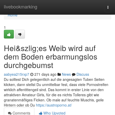
Home
livebookmarking
Togg
navi
Home
1
Hei&szlig;es Weib wird auf
dem Boden erbarmungslos
durchgebumst
aabyea215rxp7
271 days ago
News
Discuss
Du solltest Dich gelegentlich auf die angesagten Tuben Seiten
klicken, dann stellst Du unmittelbar fest, dass viele Pornostreifen
wirklich affentittengeil sind. Das kommt in erster Linie von den
attraktiven Amateur Girls, für die es nichts Tolleres gibt wie
granatenmäßiges Ficken. Ob male auf feuchte Muschis, geile
Hintern oder ob Du
https://austroporno.at/
Comments
Who Upvoted