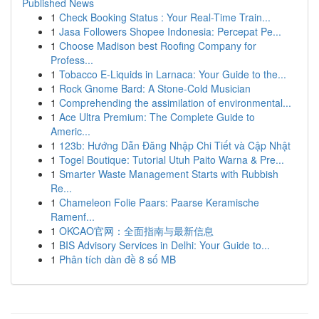
Published News
1
Check Booking Status : Your Real-Time Train...
1
Jasa Followers Shopee Indonesia: Percepat Pe...
1
Choose Madison best Roofing Company for
Profess...
1
Tobacco E-Liquids in Larnaca: Your Guide to the...
1
Rock Gnome Bard: A Stone-Cold Musician
1
Comprehending the assimilation of environmental...
1
Ace Ultra Premium: The Complete Guide to
Americ...
1
123b: Hướng Dẫn Đăng Nhập Chi Tiết và Cập Nhật
1
Togel Boutique: Tutorial Utuh Paito Warna & Pre...
1
Smarter Waste Management Starts with Rubbish
Re...
1
Chameleon Folie Paars: Paarse Keramische
Ramenf...
1
OKCAO官网：全面指南与最新信息
1
BIS Advisory Services in Delhi: Your Guide to...
1
Phân tích dàn đề 8 số MB