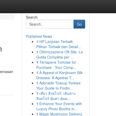
Search
Go
Published News
1
HP Lanjutan Terbaik:
n
Pilihan Terbaik dan Detail...
1
Ottimizzazione Off-Site: La
Guida Completa per ...
1
Terrapene Tortoise for
Purchase : Your Comp...
ecemasan
1
A Appeal of Kanjiroam Silk
Dresses: A Ageless T...
1
Adorable Teacup Yorkies:
Your Guide to Findin...
1
เที่ยว สิงคโปร์: เดินทาง
สิงคโปร์ คุ้มค่า คุ้มค...
1
Enhance Your Events with
Luxury Photo Booths in...
1
Magic Mushroom Delivery