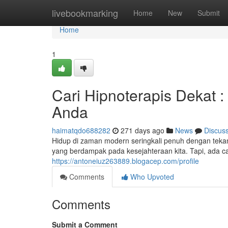
Home
livebookmarking
Home
New
Submit
Home
1
Cari Hipnoterapis Dekat
Anda
haimatqdo688282
271 days ago
News
Discus
Hidup di zaman modern seringkali penuh dengan teka
yang berdampak pada kesejahteraan kita. Tapi, ada ca
https://antoneiuz263889.blogacep.com/profile
Comments
Who Upvoted
Comments
Submit a Comment