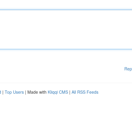
Rep
d
|
Top Users
| Made with
Kliqqi CMS
|
All RSS Feeds