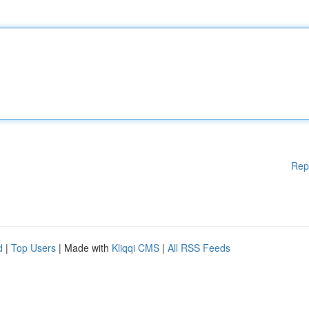
Rep
d
|
Top Users
| Made with
Kliqqi CMS
|
All RSS Feeds