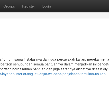
Groups
Register
Login
ar umum sama instalasinya dan juga percayakah kalian; mereka menj
 albertson sehubungan semua bantuannya dalam menjadikan ini penge
bertson berdasarkan bantuan dan juga sarannya akibatnya desain diy
m/layanan-interior-tingkat-lanjut-wa-baca-penjelasan-temukan-usulan-