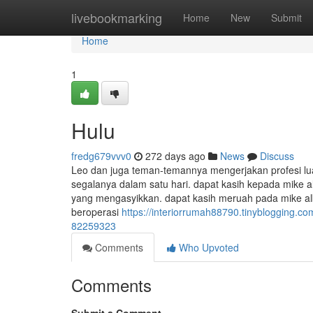
Home
livebookmarking
Home
New
Submit
Home
1
Hulu
fredg679vvv0
272 days ago
News
Discuss
Leo dan juga teman-temannya mengerjakan profesi lu
segalanya dalam satu hari. dapat kasih kepada mike
yang mengasyikkan. dapat kasih meruah pada mike al
beroperasi
https://interiorrumah88790.tinyblogging.co
82259323
Comments
Who Upvoted
Comments