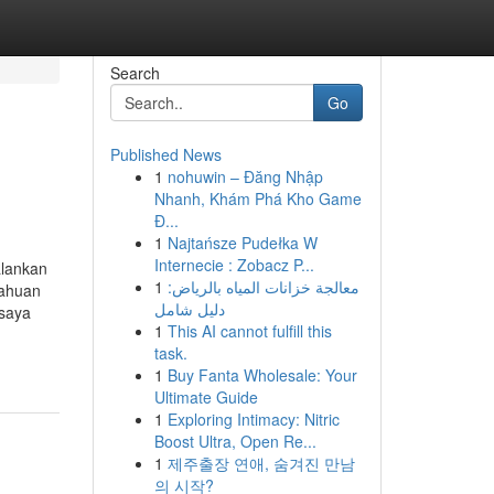
Search
Go
Published News
1
nohuwin – Đăng Nhập
Nhanh, Khám Phá Kho Game
Đ...
1
Najtańsze Pudełka W
Internecie : Zobacz P...
alankan
1
معالجة خزانات المياه بالرياض:
tahuan
دليل شامل
 saya
1
This AI cannot fulfill this
task.
1
Buy Fanta Wholesale: Your
Ultimate Guide
1
Exploring Intimacy: Nitric
Boost Ultra, Open Re...
1
제주출장 연애, 숨겨진 만남
의 시작?