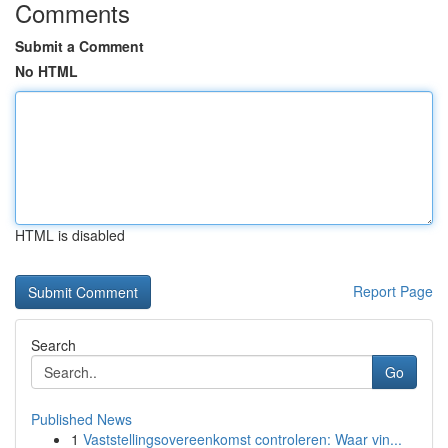
Comments
Submit a Comment
No HTML
HTML is disabled
Report Page
Search
Go
Published News
1
Vaststellingsovereenkomst controleren: Waar vin...