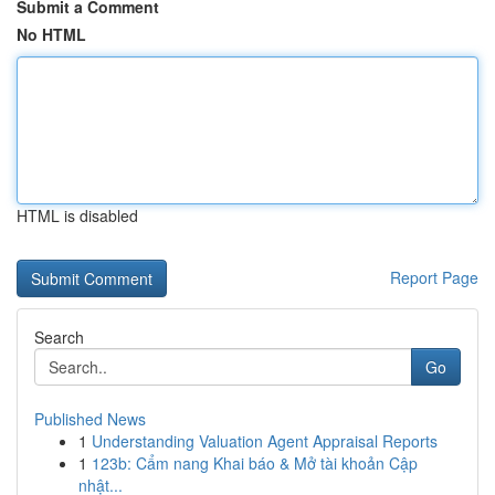
Submit a Comment
No HTML
HTML is disabled
Report Page
Search
Go
Published News
1
Understanding Valuation Agent Appraisal Reports
1
123b: Cẩm nang Khai báo & Mở tài khoản Cập
nhật...