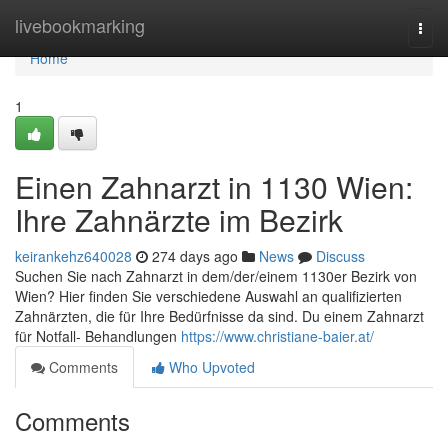
Home
livebookmarking
Togg
navi
Home
1
Einen Zahnarzt in 1130 Wien:
Ihre Zahnärzte im Bezirk
keirankehz640028
274 days ago
News
Discuss
Suchen Sie nach Zahnarzt in dem/der/einem 1130er Bezirk von
Wien? Hier finden Sie verschiedene Auswahl an qualifizierten
Zahnärzten, die für Ihre Bedürfnisse da sind. Du einem Zahnarzt
für Notfall- Behandlungen
https://www.christiane-baier.at/
Comments
Who Upvoted
Comments