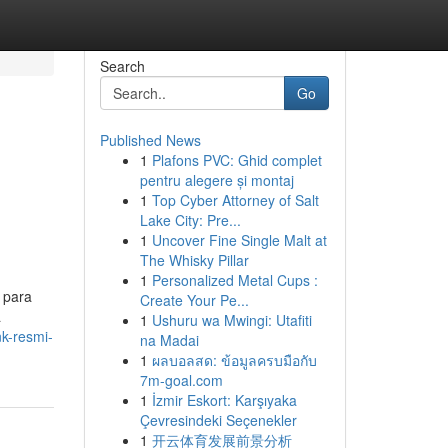
Search
Go
Published News
1
Plafons PVC: Ghid complet
pentru alegere și montaj
1
Top Cyber Attorney of Salt
Lake City: Pre...
1
Uncover Fine Single Malt at
The Whisky Pillar
1
Personalized Metal Cups :
 para
Create Your Pe...
a
1
Ushuru wa Mwingi: Utafiti
nk-resmi-
na Madai
1
ผลบอลสด: ข้อมูลครบมือกับ
7m-goal.com
1
İzmir Eskort: Karşıyaka
Çevresindeki Seçenekler
1
开云体育发展前景分析