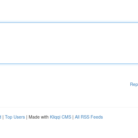
Rep
d
|
Top Users
| Made with
Kliqqi CMS
|
All RSS Feeds