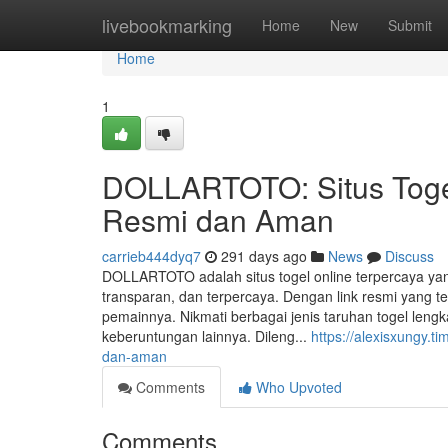
Home
livebookmarking
Home
New
Submit
Home
1
DOLLARTOTO: Situs Togel
Resmi dan Aman
carrieb444dyq7
291 days ago
News
Discuss
DOLLARTOTO adalah situs togel online terpercaya y
transparan, dan terpercaya. Dengan link resmi yang
pemainnya. Nikmati berbagai jenis taruhan togel leng
keberuntungan lainnya. Dileng...
https://alexisxungy.t
dan-aman
Comments
Who Upvoted
Comments