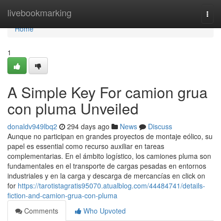
Home
livebookmarking
Togg
navi
Home
1
A Simple Key For camion grua
con pluma Unveiled
donaldv949lbq2
294 days ago
News
Discuss
Aunque no participan en grandes proyectos de montaje eólico, su
papel es essential como recurso auxiliar en tareas
complementarias. En el ámbito logístico, los camiones pluma son
fundamentales en el transporte de cargas pesadas en entornos
industriales y en la carga y descarga de mercancías en click on
for
https://tarotistagratis95070.atualblog.com/44484741/details-
fiction-and-camion-grua-con-pluma
Comments
Who Upvoted