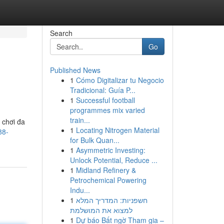
Search
Go
Published News
1
Cómo Digitalizar tu Negocio
Tradicional: Guía P...
1
Successful football
programmes mix varied
train...
 chơi đa
1
Locating Nitrogen Material
88-
for Bulk Quan...
1
Asymmetric Investing:
Unlock Potential, Reduce ...
1
Midland Refinery &
Petrochemical Powering
Indu...
1
חשפניות: המדריך המלא
למצוא את המושלמת
1
Dự báo Bất ngờ Tham gia –