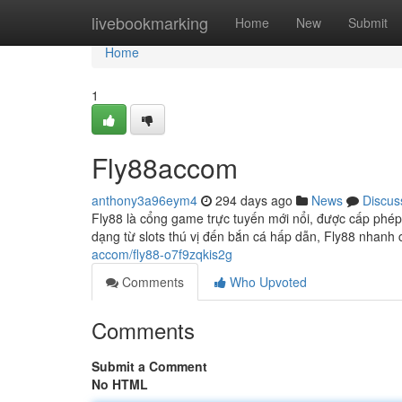
Home
livebookmarking
Home
New
Submit
Home
1
Fly88accom
anthony3a96eym4
294 days ago
News
Discus
Fly88 là cổng game trực tuyến mới nổi, được cấp phép
dạng từ slots thú vị đến bắn cá hấp dẫn, Fly88 nhan
accom/fly88-o7f9zqkis2g
Comments
Who Upvoted
Comments
Submit a Comment
No HTML