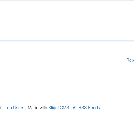
Rep
d
|
Top Users
| Made with
Kliqqi CMS
|
All RSS Feeds