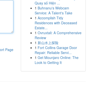
Quay số Hiện ...
1
Buhnanu's Webcam
Service: A Talent's Take
1
Accomplish Tidy
Residences with Deceased
Estate...
1
Ovruxtali: A Comprehensive
Review
1
新山水上探险
1
Fort Collins Garage Door
ort Page
Repair: Reliable Servi...
1
Get Mounjaro Online: The
Look to Getting It