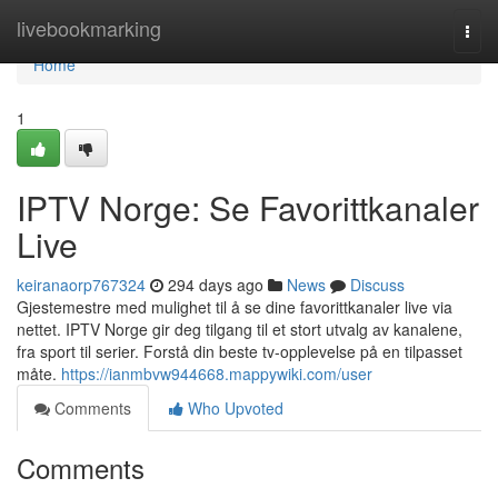
Home
livebookmarking
Togg
navi
Home
1
IPTV Norge: Se Favorittkanaler
Live
keiranaorp767324
294 days ago
News
Discuss
Gjestemestre med mulighet til å se dine favorittkanaler live via
nettet. IPTV Norge gir deg tilgang til et stort utvalg av kanalene,
fra sport til serier. Forstå din beste tv-opplevelse på en tilpasset
måte.
https://ianmbvw944668.mappywiki.com/user
Comments
Who Upvoted
Comments