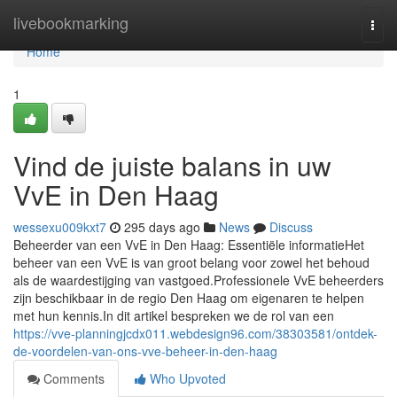
Home
livebookmarking
Togg
navi
Home
1
Vind de juiste balans in uw
VvE in Den Haag
wessexu009kxt7
295 days ago
News
Discuss
Beheerder van een VvE in Den Haag: Essentiële informatieHet
beheer van een VvE is van groot belang voor zowel het behoud
als de waardestijging van vastgoed.Professionele VvE beheerders
zijn beschikbaar in de regio Den Haag om eigenaren te helpen
met hun kennis.In dit artikel bespreken we de rol van een
https://vve-planningjcdx011.webdesign96.com/38303581/ontdek-
de-voordelen-van-ons-vve-beheer-in-den-haag
Comments
Who Upvoted