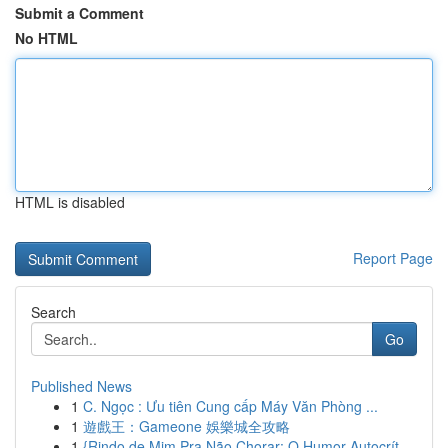
Submit a Comment
No HTML
HTML is disabled
Report Page
Search
Go
Published News
1
C. Ngọc : Ưu tiên Cung cấp Máy Văn Phòng ...
1
遊戲王：Gameone 娛樂城全攻略
1
{Rindo de Mim Pra Não Chorar: O Humor Autocrít...