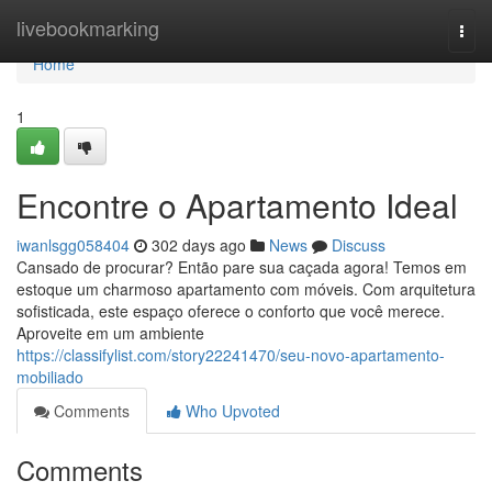
Home
livebookmarking
Togg
navi
Home
1
Encontre o Apartamento Ideal
iwanlsgg058404
302 days ago
News
Discuss
Cansado de procurar? Então pare sua caçada agora! Temos em
estoque um charmoso apartamento com móveis. Com arquitetura
sofisticada, este espaço oferece o conforto que você merece.
Aproveite em um ambiente
https://classifylist.com/story22241470/seu-novo-apartamento-
mobiliado
Comments
Who Upvoted
Comments